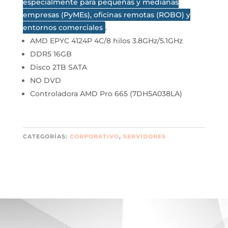
especialmente para pequeñas y medianas
empresas (PyMEs), oficinas remotas (ROBO) y
entornos comerciales
.
AMD EPYC 4124P 4C/8 hilos 3.8GHz/5.1GHz
DDR5 16GB
Disco 2TB SATA
NO DVD
Controladora AMD Pro 665 (7DH5A038LA)
CATEGORÍAS:
CORPORATIVO
,
SERVIDORES